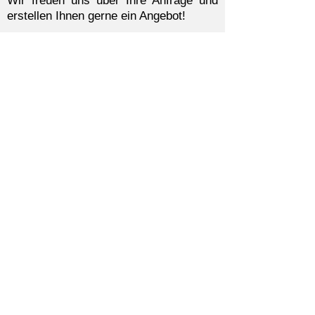
Wir freuen uns über Ihre Anfrage und
erstellen Ihnen gerne ein Angebot!
Hamburger Training & Consulting oHG