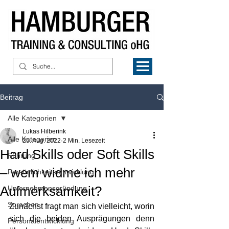
Beitrag
Alle Kategorien
Lukas Hilberink
Alle Kategorien
25. Aug. 2022
2 Min. Lesezeit
Hard Skills oder Soft Skills
Führung
– wem widme ich mehr
Persönlichkeitsentwicklung
Aufmerksamkeit?
Unternehmensgründung
Sprachen
Zunächst fragt man sich vielleicht, worin 
sich die beiden Ausprägungen denn 
Personalentwicklung