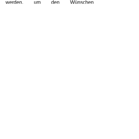
werden, um den Wünschen 
entsprechend voranzukommen. Wie 
heißt es noch gleich in der Mexxo Mix 
Werbung: 
„Das Leben wird aufregender, 
wenn man Dinge mixt!“ 
Trainertipps
Hard Skills
Soft Skills
Persönlichkeitsentwicklung
Alle ansehen
Ähnliche Beiträge